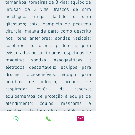
tamanhos; torneiras de 3 vias; equipo de 
infusão de 3 vias; frascos de soro 
fisiológico, ringer lactato e soro 
glicosado; caixa completa de pequena 
cirurgia; maleta de parto como descrito 
nos itens anteriores; sondas vesicais; 
coletores de urina; protetores para 
eviscerados ou queimados; espátulas de 
madeira; sondas nasogástricas ; 
eletrodos descartáveis; equipos para 
drogas fotossensíveis; equipo para 
bombas de infusão; circuito de 
respirador estéril de reserva; 
equipamentos de proteção à equipe de 
atendimento: óculos, máscaras e 
aventais; cobertor ou filme metálico para 
conservação do calor do corpo; campo 
cirúrgico fenestrado; almotolias com 
anti-séptico; conjunto de colares 