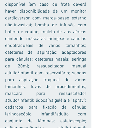
disponível (em caso de frota deverá 
haver disponibilidade de um monitor 
cardioversor com marca-passo externo 
não-invasivo); bomba de infusão com 
bateria e equipo; maleta de vias aéreas 
contendo: máscaras laríngeas e cânulas 
endotraqueais de vários tamanhos; 
cateteres de aspiração; adaptadores 
para cânulas; cateteres nasais; seringa 
de 20ml; ressuscitador manual 
adulto/infantil com reservatório; sondas 
para aspiração traqueal de vários 
tamanhos; luvas de procedimentos; 
máscara para ressuscitador 
adulto/infantil; lidocaína geléia e “spray”; 
cadarços para fixação de cânula; 
laringoscópio infantil/adulto com 
conjunto de lâminas; estetoscópio; 
esfigmomanômetro adulto/infantil; 